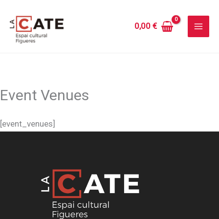
Vés
al
0,00
€
contingut
Event Venues
[event_venues]