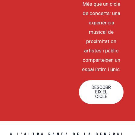
Més que un cicle
de concerts: una
experiència
musical de
proximitat on
artistes i públic
comparteixen un
espai íntim i únic.
DESCOBR
EIX EL
CICLE
A L’ALTRA BANDA DE LA GENERAL