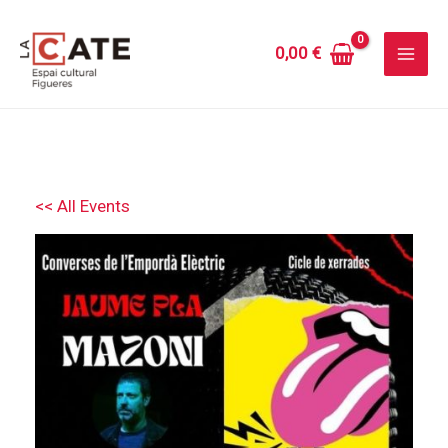
Vés
al
0,00
€
contingut
<< All Events