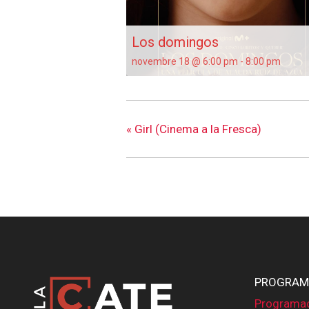
Los domingos
novembre 18 @ 6:00 pm
-
8:00 pm
«
Girl (Cinema a la Fresca)
PROGRAM
Programa