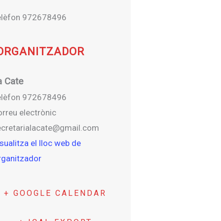
elèfon
972678496
ORGANITZADOR
a Cate
elèfon
972678496
rreu electrònic
ecretarialacate@gmail.com
sualitza el lloc web de
rganitzador
+ GOOGLE CALENDAR