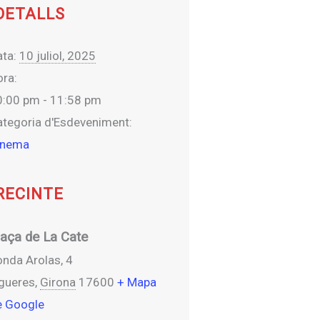
DETALLS
ta:
10 juliol, 2025
ra:
0:00 pm - 11:58 pm
ategoria d'Esdeveniment:
inema
RECINTE
laça de La Cate
nda Arolas, 4
igueres
,
Girona
17600
+ Mapa
e Google