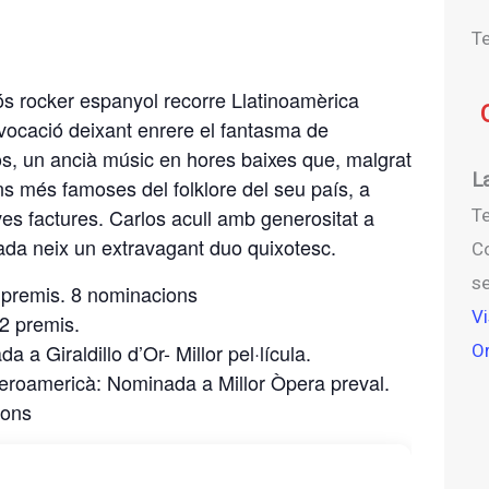
T
s rocker espanyol recorre Llatinoamèrica
vocació deixant enrere el fantasma de
los, un ancià músic en hores baixes que, malgrat
L
ns més famoses del folklore del seu país, a
s factures. Carlos acull amb generositat a
T
obada neix un extravagant duo quixotesc.
Co
s
 premis. 8 nominacions
Vi
 2 premis.
 a Giraldillo d’Or- Millor pel·lícula.
O
beroamericà: Nominada a Millor Òpera preval.
ions