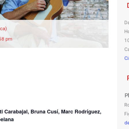
Da
sca)
Ho
58 pm
1
C
C
P
Ro
i Carabajal, Bruna Cusí, Marc Rodríguez,
F
pelana
d