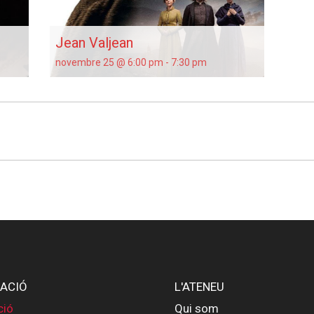
Jean Valjean
novembre 25 @ 6:00 pm
-
7:30 pm
ACIÓ
L'ATENEU
ció
Qui som