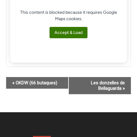
This content is blocked because it requires Google
Maps cookies.
Accept & Load
Navegació
«
OKDW (66 butaques)
Les donzelles de
Bellaguarda
»
d'Esdeveniment