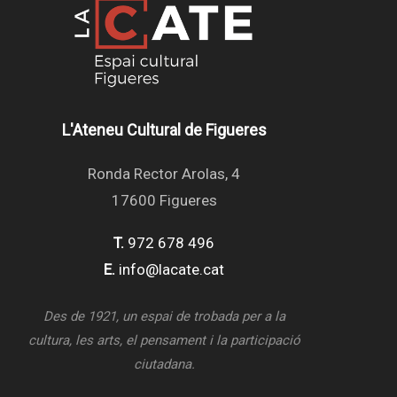
L'Ateneu Cultural de Figueres
Ronda Rector Arolas, 4
17600 Figueres
T.
972 678 496
E.
info@lacate.cat
Des de 1921, un espai de trobada per a la
cultura, les arts, el pensament i la participació
ciutadana.