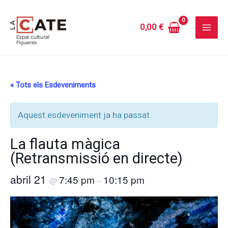
Vés
al
0,00
€
contingut
« Tots els Esdeveniments
Aquest esdeveniment ja ha passat.
La flauta màgica
(Retransmissió en directe)
abril 21
7:45 pm
10:15 pm
@
–