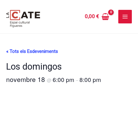
Vés
al
0,00
€
contingut
« Tots els Esdeveniments
Los domingos
novembre 18
6:00 pm
8:00 pm
@
–