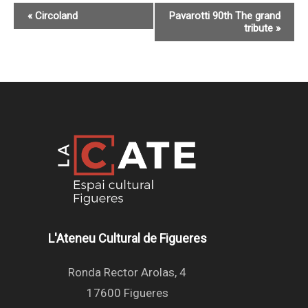
Navegació
«
Circoland
Pavarotti 90th The grand
tribute
»
d'Esdeveniment
L'Ateneu Cultural de Figueres
Ronda Rector Arolas, 4
17600 Figueres