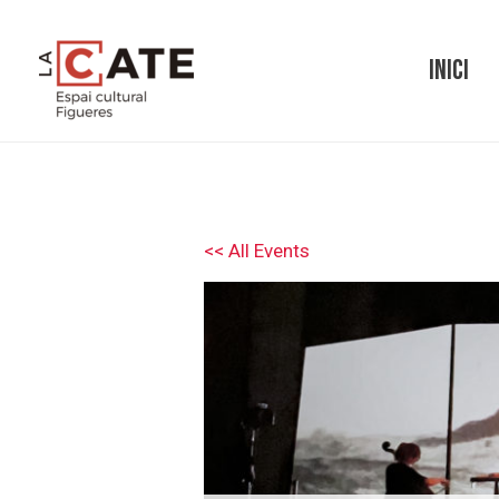
Vés
al
INICI
contingut
<< All Events