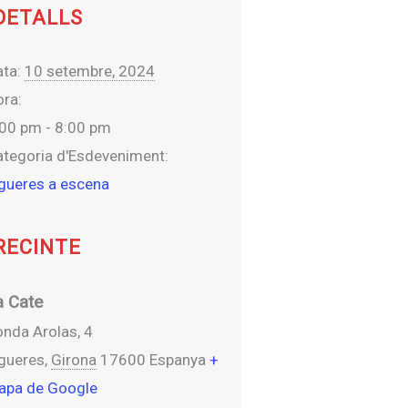
DETALLS
ta:
10 setembre, 2024
ra:
:00 pm - 8:00 pm
ategoria d'Esdeveniment:
gueres a escena
RECINTE
a Cate
nda Arolas, 4
igueres
,
Girona
17600
Espanya
+
apa de Google