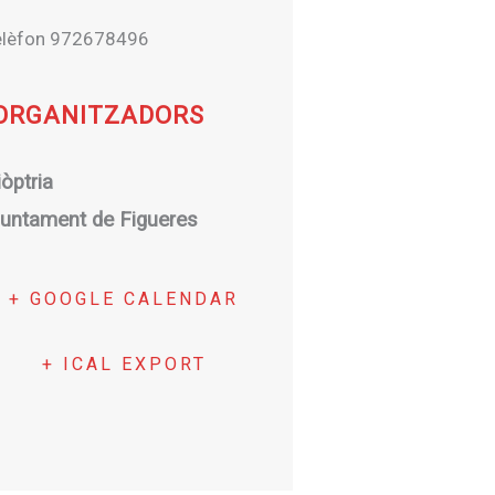
elèfon
972678496
ORGANITZADORS
òptria
juntament de Figueres
+ GOOGLE CALENDAR
+ ICAL EXPORT