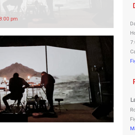
8:00 pm
Da
Ho
7
C
Fi
L
Ro
F
M