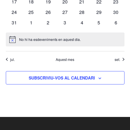
0
0
0
0
0
0
0
17
18
19
20
21
22
23
esdeveniments
esdeveniments
esdeveniments
esdeveniments
esdeveniments
esdeveniments
esdeven
0
0
0
0
0
0
0
24
25
26
27
28
29
30
esdeveniments
esdeveniments
esdeveniments
esdeveniments
esdeveniments
esdeveniments
esdeven
0
0
0
0
0
0
0
31
1
2
3
4
5
6
esdeveniments
esdeveniments
esdeveniments
esdeveniments
esdeveniments
esdeveniments
esdeve
No hi ha esdeveniments en aquest dia.
Avís
jul.
Aquest mes
set.
SUBSCRIVIU-VOS AL CALENDARI