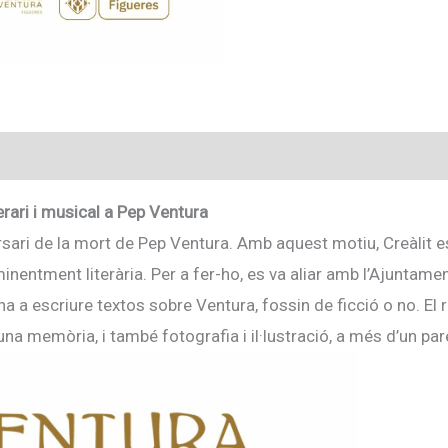
artístic,
literari
i
musical
a
Pep
Ventura
rari i musical a Pep Ventura
ari de la mort de Pep Ventura. Amb aquest motiu, Creàlit 
minentment literària. Per a fer-ho, es va aliar amb l’Ajuntam
 a escriure textos sobre Ventura, fossin de ficció o no. El 
, una memòria, i també fotografia i il·lustració, a més d’un 