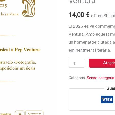
Ventura
14,00
€
+ Free Shipp
El 2025 es va commemor
Ventura. Amb aquest mot
un homenatge ciutadà a 
eminentment literària.
quantitat
Afegeix
de
Categoria:
Sense categoria
150
Pep
Guar
Ventura
-
Homenatge