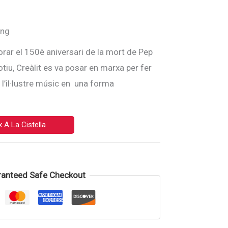
ing
ar el 150è aniversari de la mort de Pep
iu, Creàlit es va posar en marxa per fer
l’il·lustre músic en una forma
 A La Cistella
anteed Safe Checkout