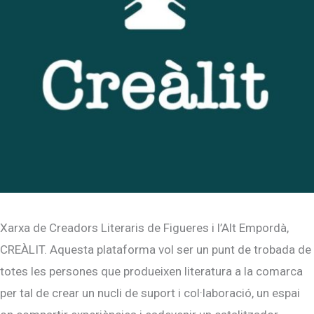
Xarxa de Creadors Literaris de Figueres i l’Alt Empordà,
CREÀLIT. Aquesta plataforma vol ser un punt de trobada de
totes les persones que produeixen literatura a la comarca
per tal de crear un nucli de suport i col·laboració, un espai