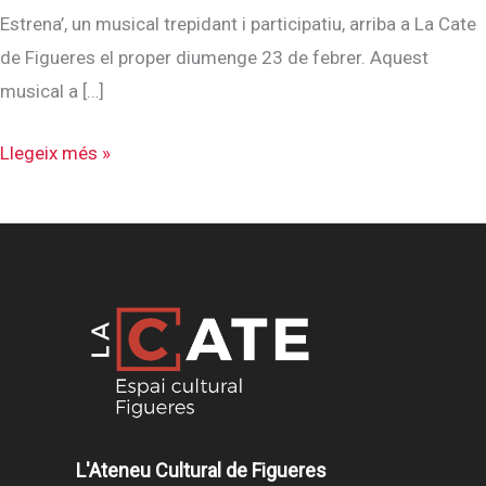
Estrena’, un musical trepidant i participatiu, arriba a La Cate
de Figueres el proper diumenge 23 de febrer. Aquest
musical a […]
‘UNA
Llegeix més »
ALTRA
ESTRENA’
ARRIBA
A
LA
CATE
DE
FIGUERES
L'Ateneu Cultural de Figueres