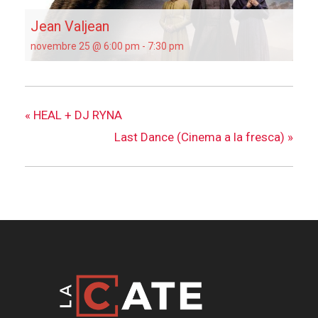
Jean Valjean
novembre 25 @ 6:00 pm
-
7:30 pm
«
HEAL + DJ RYNA
Last Dance (Cinema a la fresca)
»