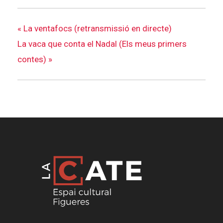
«
La ventafocs (retransmissió en directe)
La vaca que conta el Nadal (Els meus primers
contes)
»