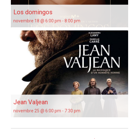
Los domingos
novembre 18 @ 6:00 pm
-
8:00 pm
Jean Valjean
novembre 25 @ 6:00 pm
-
7:30 pm