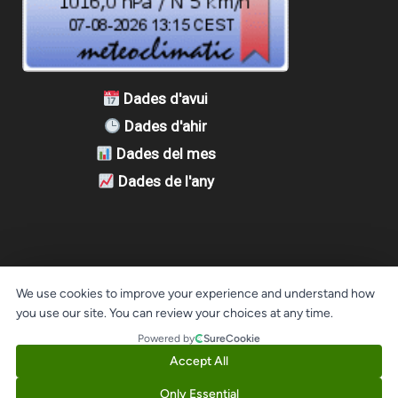
Dades d'avui
Dades d'ahir
Dades del mes
Dades de l'any
We use cookies to improve your experience and understand how
© 2026 La Cate · Tots els drets reservats
you use our site. You can review your choices at any time.
Powered by
SureCookie
Powered By Espai Cultural La Cate
Accept All
Aquest lloc web fa servir cookies per que tingueu la millor
experiència d'usuari. Utilitzem cookies pròpies i de tercers per
0
Only Essential