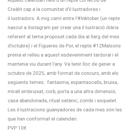
Creàlit cap a la comunitat d’il·lustradores i
il·lustradors. A mig camí entre l’#Inktober (un repte
nascut a Instagram per crear una il·lustració diària
referent al tema proposat cada dia al llarg del mes
d’octubre) i el Figueres de Por, el repte #12Malsons
prenia el relleu a aquest esdeveniment tardoral i el
mantenia viu durant l’any. Va tenir lloc de gener a
octubre de 2025, amb format de concurs, amb els
següents temes: fantasma, espantaocells, bruixa,
mirall embruixat, corb, porta a una altra dimensió,
casa abandonada, ritual satànic, zombi i esquelet.
Les il·lustracions guanyadores de cada mes són les
que han conformat el calendari.
PVP 10€