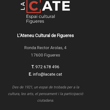
L'Ateneu Cultural de Figueres
Ronda Rector Arolas, 4
17600 Figueres
T.
972 678 496
E.
info@lacate.cat
Des de 1921, un espai de trobada per a la
cultura, les arts, el pensament i la participació
ciutadana.