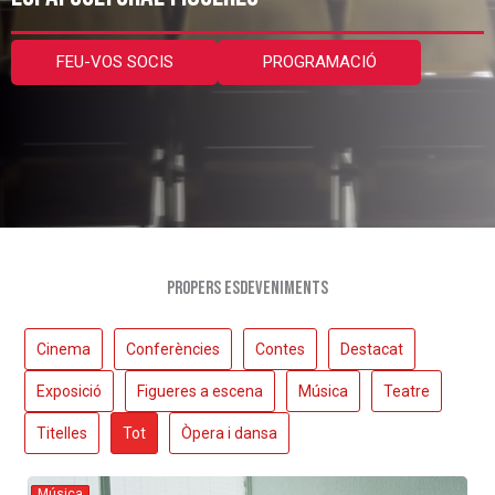
FEU-VOS SOCIS
PROGRAMACIÓ
PROPERS ESDEVENIMENTS
Cinema
Conferències
Contes
Destacat
Exposició
Figueres a escena
Música
Teatre
Titelles
Tot
Òpera i dansa
Música