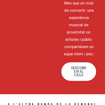
Més que un cicle
de concerts: una
experiència
musical de
proximitat on
artistes i públic
comparteixen un
espai íntim i únic.
DESCOBR
EIX EL
CICLE
A L’ALTRA BANDA DE LA GENERAL