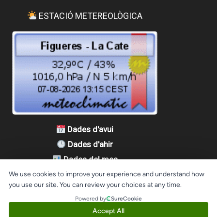
ESTACIÓ METEREOLÒGICA
Dades d'avui
Dades d'ahir
Dades del mes
Dades de l'any
We use cookies to improve your experience and understand how
you use our site. You can review your choices at any time.
Powered by
SureCookie
Accept All
Aquest lloc web fa servir cookies per que tingueu la millor